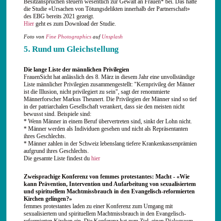
Besitzansprüchen steuern wesentlich zur Gewalt an Frauen* bei. Das hatte
die Studie «Ursachen von Tötungsdelikten innerhalb der Partnerschaft»
des EBG bereits 2021 gezeigt.
Hier
geht es zum Download der Studie.
Foto von
Fine Photographics
auf
Unsplash
5. Rund um Gleichstellung
Die lange Liste der männlichen Privilegien
FrauenSicht hat anlässlich des 8. März in diesem Jahr eine unvollständige
Liste männlicher Privilegien zusammengestellt: "Kernprivileg der Männer
ist die Illusion, nicht privilegiert zu sein", sagt der renommierte
Männerforscher Markus Theunert. Die Privilegien der Männer sind so tief
in der patriarchalen Gesellschaft verankert, dass sie den meisten nicht
bewusst sind. Beispiele sind:
* Wenn Männer in einem Beruf übervertreten sind, sinkt der Lohn nicht.
* Männer werden als Individuen gesehen und nicht als Repräsentanten
ihres Geschlechts.
* Männer zahlen in der Schweiz lebenslang tiefere Krankenkassenprämien
aufgrund ihres Geschlechts.
Die gesamte Liste findest du
hier
Zweisprachige Konferenz von femmes protestantes: Macht - «Wie
kann Prävention, Intervention und Aufarbeitung von sexualisiertem
und spirituellem Machtmissbrauch in den Evangelisch-reformierten
Kirchen gelingen?»
femmes protestantes laden zu einer Konferenz zum Umgang mit
sexualisiertem und spirituellem Machtmissbrauch in den Evangelisch-