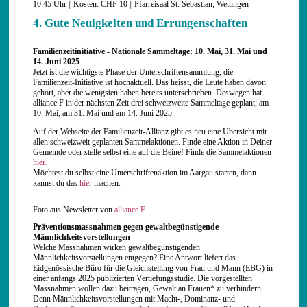
10:45 Uhr || Kosten: CHF 10 || Pfarreisaal St. Sebastian, Wettingen
4. Gute Neuigkeiten und Errungenschaften
Familienzeitinitiative - Nationale Sammeltage: 10. Mai, 31. Mai und
14. Juni 2025
Jetzt ist die wichtigste Phase der Unterschriftensammlung, die
Familienzeit-Initiative ist hochaktuell. Das heisst, die Leute haben davon
gehört, aber die wenigsten haben bereits unterschrieben. Deswegen hat
alliance F in der nächsten Zeit drei schweizweite Sammeltage geplant; am
10. Mai, am 31. Mai und am 14. Juni 2025
Auf der Webseite der Familienzeit-Allianz gibt es neu eine Übersicht mit
allen schweizweit geplanten Sammelaktionen. Finde eine Aktion in Deiner
Gemeinde oder stelle selbst eine auf die Beine! Finde die Sammelaktionen
hier.
Möchtest du selbst eine Unterschriftenaktion im Aargau starten, dann
kannst du das
hier
machen.
Foto aus Newsletter von
alliance F
Präventionsmassnahmen gegen gewaltbegünstigende
Männlichkeitsvorstellungen
Welche Massnahmen wirken gewaltbegünstigenden
Männlichkeitsvorstellungen entgegen? Eine Antwort liefert das
Eidgenössische Büro für die Gleichstellung von Frau und Mann (EBG) in
einer anfangs 2025 publizierten Vertiefungsstudie. Die vorgestellten
Massnahmen wollen dazu beitragen, Gewalt an Frauen* zu verhindern.
Denn Männlichkeitsvorstellungen mit Macht-, Dominanz- und