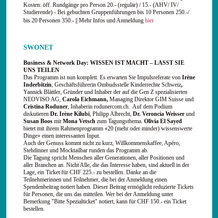
Kosten: öff. Rundgänge pro Person 20.- (regulär) / 15.- (AHV/ IV/
Studierende) - Bei gebuchten Gruppenführungen bis 10 Personen 250.-/
bis 20 Personen 350.- || Mehr Infos und Anmeldung
hier
SWONET
Business & Network Day:
WISSEN IST MACHT – LASST SIE
UNS TEILEN
Das Programm ist nun komplett. Es erwarten Sie Impulsreferate von
Irène
Inderbitzin
, Geschäftsführerin Ombudsstelle Kinderrechte Schweiz
,
Yannick Blättler, Gründer und Inhaber der auf die Gen Z spezialisierten
NEOVISO AG,
Carola Eichmann,
Managing Direktor GIM Suisse und
Cristina Roduner
, Inhaberin rodunercom.ch. Auf dem Podium
diskutieren
Dr. Irène Kilubi
, Philipp Albrecht,
Dr. Veroncia Weisser
und
Susan Boos
mit
Mona Vetsch
zum Tagungsthema.
Olivia El Sayed
bietet mit ihrem Rahmenprogramm «20 (mehr oder minder) wissenswerte
Dinge» einen interessanten Input.
Auch der Genuss kommt nicht zu kurz, Willkommenskaffee, Apéro,
Stehdinner und Mocktailbar runden das Programm ab.
Die Tagung spricht Menschen aller Generationen, aller Positionen und
aller Branchen an. Nicht Alle, die das Interesse haben, sind aktuell in der
Lage, ein Ticket für CHF 225.- zu bestellen. Danke an die
Teilnehmerinnen und Teilnehmer, die bei der Anmeldung einen
Spendenbeitrag notiert haben. Dieser Beitrag ermöglicht reduzierte Tickets
für Personen, die uns das mitteilen. Wer bei der Anmeldung unter
Bemerkung "Bitte Spezialticket" notiert, kann für CHF 150.- ein Ticket
bestellen.