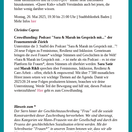
binär identifizieren und zu LGBTQIA+ immer neue Buchstaben
hinzukommen. «Queer Kids» schafft Verständnis auch bei jenen, die
bisher wenig darüber wissen.
Montag, 26. Mai 2025, 19:30 bis 21:00 Uhr || Stadtbibliothek Baden ||
Mehr Infos
hier
Christine Caprez
Crowdfunding: Podcast "Sara & Marah im Gespräch mit..." der
Frauenzentrale Zürich
Unterstütze die 3. Staffel des Podcast "Sara & Marah im Gespräch mit..."!
24 neue Folgen zu Feminismus, Resilienz und Inklusion. Gemeinsam
bringen die zwei Frauen* wichtige Stimmen und Geschichten in die Welt!
«Sara & Marah im Gespräch mit…» ist mehr als ein Podcast – es ist eine
Plattform für Frauen*, deren Stimmen oft überhört werden.
Sara Satir
und
Marah Rikli
sprechen über Feminismus, Inklusion, Resilienz &
Care-Arbeit – offen, ehrlich & empowernd. Mit über 7’500 monatlichen
Hörer:innen setzen wir wichtige Themen auf die Agenda. Damit wir
2025/26 24 neue Folgen produzieren können, brauchen wir deine
Unterstützung. Werde Teil der Bewegung und hilf mit, diesen Podcast
weiterzuführen!
Hier
geht es zum Crowdfunding.
Hinweis zum *
Der Stern hinter der Geschlechtszuschreibung “Frau” soll die soziale
Konstruiertheit dieser Zuschreibung hervorheben. Wir sind überzeugt,
dass Kategorien wie Mann-/Frausein von der Gesellschaft und durch den
Prozess der geschlechtlichen Sozialisation erlernt werden. Mit der
Schreibweise “Frauen*” in unseren Texten betonen wir, dass wir alle