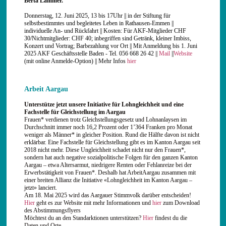
Berta Lammer.
Donnerstag, 12. Juni 2025, 13 bis 17Uhr || in der Stiftung für
selbstbestimmtes und begleitetes Leben in Rathausen-Emmen ||
individuelle An- und Rückfahrt || Kosten: Für AKF-Mitglieder CHF
30/Nichtmitglieder: CHF 40; inbegriffen sind Getränk, kleiner Imbiss,
Konzert und Vortrag; Barbezahlung vor Ort || Mit Anmeldung bis 1. Juni
2025 AKF Geschäftsstelle Baden - Tel. 056 668 26 42 ||
Mail
||
Website
(mit online Anmelde-Option) || Mehr Infos
hier
Arbeit Aargau
Unterstütze jetzt unsere Initiative für Lohngleichheit und eine
Fachstelle für Gleichstellung im Aargau
Frauen* verdienen trotz Gleichstellungsgesetz und Lohnanlaysen im
Durchschnitt immer noch 16,2 Prozent oder 1’364 Franken pro Monat
weniger als Männer* in gleicher Position. Rund die Hälfte davon ist nicht
erklärbar. Eine Fachstelle für Gleichstellung gibt es im Kanton Aargau seit
2018 nicht mehr. Diese Ungleichheit schadet nicht nur den Frauen*,
sondern hat auch negative sozialpolitische Folgen für den ganzen Kanton
Aargau – etwa Altersarmut, niedrigere Renten oder Fehlanreize bei der
Erwerbstätigkeit von Frauen*. Deshalb hat ArbeitAargau zusammen mit
einer breiten Allianz die Initiative «Lohngleichheit im Kanton Aargau –
jetzt» lanciert.
Am 18. Mai 2025 wird das Aargauer Stimmvolk darüber entscheiden!
Hier
geht es zur Website mit mehr Informationen und
hier
zum Download
des Abstimmungsflyers
Möchtest du an den Standarktionen unterstützen?
Hier
findest du die
Daten und Orte.