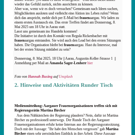
wieder das Gefühl zurück, nichts ausrichten zu können.
Aber was, wenn wir es doch versuchen? Gemeinsam nach Ideen suchen,
Möglichkeiten ausloten und vielleicht eine Aktion ins Leben rufen? Wenn
dich das anspricht, melde dich per E-Mail bei
frauen
aargau. Wir laden zu
einem ersten Austausch ein. Das erste Treffen findet am Donnerstag, 8.
Mai 2025 um 18 Uhr in Aarau statt.
Lasst uns gemeinsam ins Handeln kommen!
Die Initiative ist durch den Kontakt von Regula Rickenbacher mit
frauen
aargau entstanden. Sie wird auch den Lead bei den ersten Sitzungen
haben. Die Organisation bleibt bei
frauen
aargau. Hast du Interesse, mal
bei der ersten Sitzung mitdabei zu sein?
Donnerstag, 8. Mai 2025, 18 Uhr || Aarau, Augustin-Keller-Strasse 1 ||
Anmeldung per Mail an
Amanda Sager-Lenherr
hier
Foto von
Hannah Busing
auf
Unsplash
2. Hinweise und Aktivitäten Runder Tisch
Medienmitteilung: Aargauer Frauenorganisationen treffen sich mit
Regierungsrätin Martina Bircher
Aus dem Nähkästchen der Regierung plaudern? Nein, dafür ist Martina
Bircher zu professionell unterwegs. Der Runde Tisch der Aargauer
Frauenorganisationen erfuhr keine Internas aus der Regierungsratssitzung.
Doch mit der Aussage: "Ihr habt den Menschen vergessen" gab
Martina
Bircher
einen sehr persönlichen Einblick in ihre Arbeit. Diese Aussage