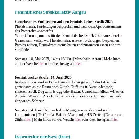
Feministisches Streikkollektiv Aargau
Gemeinsames Vorbereiten auf den Feministischen Streik 2025
Plakate malen, Forderungen besprechen und nach dem Apéro zusammen
das Patriarchat abschaffen.
Wir treffen uns, um uns für den Feministischen Streik 2025 vorzubereiten.
Gemeinsam wollen wir Plakate malen, unsere Forderungen besprechen,
Parolen reimen, Demo-Instrumente bauen und zusammen essen und uns
verbünden.
Samstag, 10. Mai 2025, 14 bis 18 Uhr || Markthalle, Aarau || Mehr Infos
auf der Website
hier
oder über Instagram
hier
Feministischer Streik: 14. Juni 2025
In diesem Jahr wird es keine Demo in Aarau geben. Dafür fahren wir
gemeinsam an die Demo nach Zürich. Triff uns in Aarau oder steig
unserem Streik-Zug zu in Brugg oder Baden. Gemeinsam bilden wir einen
Aargauer-Block in Zürich und verbinden uns mit den Feminist:innen aus
der ganzen Schweiz.
Samstag, 14. Juni 2025, nach dem Mittag, genaue Zeit wird noch
kommuniziert || Treffpunkt: Bahnhof Aarau oder HB Zürich || Demoroute
Zürich
hier
|| Mehr Infos auf der Website
hier
oder über Instagram
hier
frauenrechte nordwest (frnw)