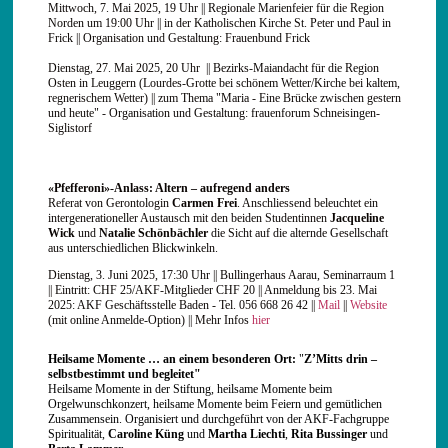
Mittwoch, 7. Mai 2025, 19 Uhr || Regionale Marienfeier für die Region
Norden um 19:00 Uhr || in der Katholischen Kirche St. Peter und Paul in
Frick || Organisation und Gestaltung: Frauenbund Frick
Dienstag, 27. Mai 2025, 20 Uhr || Bezirks-Maiandacht für die Region
Osten in Leuggern (Lourdes-Grotte bei schönem Wetter/Kirche bei kaltem,
regnerischem Wetter) || zum Thema "Maria - Eine Brücke zwischen gestern
und heute" - Organisation und Gestaltung: frauenforum Schneisingen-
Siglistorf
«Pfefferoni»-Anlass: Altern – aufregend anders
Referat von Gerontologin
Carmen Frei
. Anschliessend beleuchtet ein
intergenerationeller Austausch mit den beiden Studentinnen
Jacqueline
Wick
und
Natalie Schönbächler
die Sicht auf die alternde Gesellschaft
aus unterschiedlichen Blickwinkeln.
Dienstag, 3. Juni 2025, 17:30 Uhr || Bullingerhaus Aarau, Seminarraum 1
|| Eintritt: CHF 25/AKF-Mitglieder CHF 20 || Anmeldung bis 23. Mai
2025: AKF Geschäftsstelle Baden - Tel. 056 668 26 42 ||
Mail
||
Website
(mit online Anmelde-Option) || Mehr Infos
hier
Heilsame Momente … an einem besonderen Ort:
"
Z’Mitts drin –
selbstbestimmt und begleitet"
Heilsame Momente in der Stiftung, heilsame Momente beim
Orgelwunschkonzert, heilsame Momente beim Feiern und gemütlichen
Zusammensein. Organisiert und durchgeführt von der AKF-Fachgruppe
Spiritualität,
Caroline Küng
und
Martha Liechti
,
Rita Bussinger
und