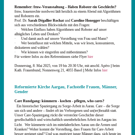
Remember: frnw-Veranstaltung – Haben Roboter ein Geschlecht?
frnw, frauenrechte nordwest lädt herzlich zu einem Abend mit Algorithmen
und Robotern ein.
Prof. Dr.
Sarah Dégallier Rochat
und
Caroline Honegger
beschäftigen
sich aus verschiedenen Blickwinkeln mit den Fragen:
· Welchen Einfluss haben Algorithmen und Roboter auf unser
alltägliches Leben und Denken?
· Und damit auch auf unsere Vorstellung von Frau und Mann?
· Wer beeinflusst mit welchen Mitteln, was wir lesen, konsumieren,
diskutieren und wählen?
· Wie können wir eingreifen und mitbestimmen?
Für weitere Infos zu den Referentinnen siehe Flyer
hier
Donnerstag, 8. Mai 2025, von 19 bis 20:30 Uhr, mit anschl. Apéro || beim
Kath. Frauenbund, Nonnenweg 21, 4055 Basel || Mehr Infos
hier
Reformierte Kirche Aargau, Fachstelle Frauen, Männer,
Gender
Care Rundgang: kümmern - kochen - pflegen, who cares?
Ein historischer Spaziergang zu Sorge-Arbeit in Aarau. Care – die Sorge
um sich und andere – findet oft im Verborgenen und un(ter)bezahlt statt.
Unser Care-Spaziergang rückt die versteckte Geschichte dieser
gesellschaftlich und wirtschaftlich unentbehrlichen Arbeit im Aargau ins
Licht. Wer kümmerte sich im mittelalterlichen Aarau um die Armen und
Kranken? Woher kommt die Vorstellung, dass Frauen für Care-Arbeit
besser geeignet sind? Und was motiviert junge Männer dazu, sich heute im