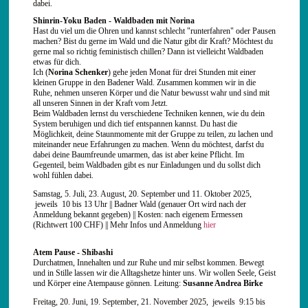
dabei.
Shinrin-Yoku Baden - Waldbaden mit Norina
Hast du viel um die Ohren und kannst schlecht "runterfahren" oder Pausen
machen? Bist du gerne im Wald und die Natur gibt dir Kraft? Möchtest du
gerne mal so richtig feministisch chillen? Dann ist vielleicht Waldbaden
etwas für dich.
Ich (
Norina Schenker
) gehe jeden Monat für drei Stunden mit einer
kleinen Gruppe in den Badener Wald. Zusammen kommen wir in die
Ruhe, nehmen unseren Körper und die Natur bewusst wahr und sind mit
all unseren Sinnen in der Kraft vom Jetzt.
Beim Waldbaden lernst du verschiedene Techniken kennen, wie du dein
System beruhigen und dich tief entspannen kannst. Du hast die
Möglichkeit, deine Staunmomente mit der Gruppe zu teilen, zu lachen und
miteinander neue Erfahrungen zu machen. Wenn du möchtest, darfst du
dabei deine Baumfreunde umarmen, das ist aber keine Pflicht. Im
Gegenteil, beim Waldbaden gibt es nur Einladungen und du sollst dich
wohl fühlen dabei.
Samstag, 5. Juli, 23. August, 20. September und 11. Oktober 2025,
jeweils 10 bis 13 Uhr || Badner Wald (genauer Ort wird nach der
Anmeldung bekannt gegeben) || Kosten: nach eigenem Ermessen
(Richtwert 100 CHF) || Mehr Infos und Anmeldung
hier
Atem Pause - Shibashi
Durchatmen, Innehalten und zur Ruhe und mir selbst kommen. Bewegt
und in Stille lassen wir die Alltagshetze hinter uns. Wir wollen Seele, Geist
und Körper eine Atempause gönnen. Leitung:
Susanne Andrea Birke
Freitag, 20. Juni, 19. September, 21. November 2025, jeweils 9:15 bis