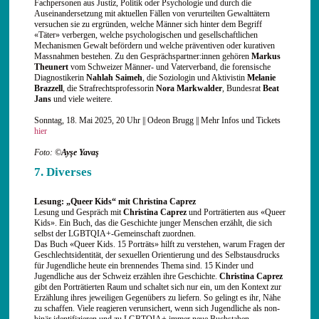
Fachpersonen aus Justiz, Politik oder Psychologie und durch die
Auseinandersetzung mit aktuellen Fällen von verurteilten Gewalttätern
versuchen sie zu ergründen, welche Männer sich hinter dem Begriff
«Täter» verbergen, welche psychologischen und gesellschaftlichen
Mechanismen Gewalt befördern und welche präventiven oder kurativen
Massnahmen bestehen. Zu den Gesprächspartner:innen gehören
Markus
Theunert
vom Schweizer Männer- und Vaterverband, die forensische
Diagnostikerin
Nahlah Saimeh
, die Soziologin und Aktivistin
Melanie
Brazzell
, die Strafrechtsprofessorin
Nora Markwalder
, Bundesrat
Beat
Jans
und viele weitere.
Sonntag, 18. Mai 2025, 20 Uhr || Odeon Brugg || Mehr Infos und Tickets
hier
Foto: ©
Ayşe Yavaş
7. Diverses
Lesung: „Queer Kids“ mit Christina Caprez
Lesung und Gespräch mit
Christina Caprez
und Porträtierten aus «Queer
Kids». Ein Buch, das die Geschichte junger Menschen erzählt, die sich
selbst der LGBTQIA+-Gemeinschaft zuordnen.
Das Buch «Queer Kids. 15 Porträts» hilft zu verstehen, warum Fragen der
Geschlechtsidentität, der sexuellen Orientierung und des Selbstausdrucks
für Jugendliche heute ein brennendes Thema sind. 15 Kinder und
Jugendliche aus der Schweiz erzählen ihre Geschichte.
Christina Caprez
gibt den Porträtierten Raum und schaltet sich nur ein, um den Kontext zur
Erzählung ihres jeweiligen Gegenübers zu liefern. So gelingt es ihr, Nähe
zu schaffen. Viele reagieren verunsichert, wenn sich Jugendliche als non-