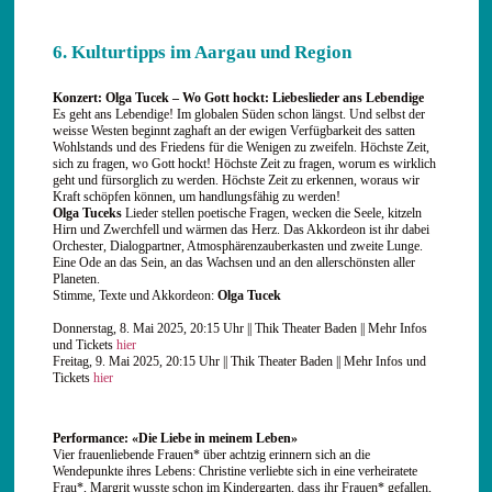
6. Kulturtipps im Aargau und Region
Konzert: Olga Tucek – Wo Gott hockt: Liebeslieder ans Lebendige
Es geht ans Lebendige! Im globalen Süden schon längst. Und selbst der
weisse Westen beginnt zaghaft an der ewigen Verfügbarkeit des satten
Wohlstands und des Friedens für die Wenigen zu zweifeln. Höchste Zeit,
sich zu fragen, wo Gott hockt! Höchste Zeit zu fragen, worum es wirklich
geht und fürsorglich zu werden. Höchste Zeit zu erkennen, woraus wir
Kraft schöpfen können, um handlungsfähig zu werden!
Olga Tuceks
Lieder stellen poetische Fragen, wecken die Seele, kitzeln
Hirn und Zwerchfell und wärmen das Herz. Das Akkordeon ist ihr dabei
Orchester, Dialogpartner, Atmosphärenzauberkasten und zweite Lunge.
Eine Ode an das Sein, an das Wachsen und an den allerschönsten aller
Planeten.
Stimme, Texte und Akkordeon:
Olga Tucek
Donnerstag, 8. Mai 2025, 20:15 Uhr || Thik Theater Baden || Mehr Infos
und Tickets
hier
Freitag, 9. Mai 2025, 20:15 Uhr || Thik Theater Baden || Mehr Infos und
Tickets
hier
Performance: «Die Liebe in meinem Leben»
Vier frauenliebende Frauen* über achtzig erinnern sich an die
Wendepunkte ihres Lebens: Christine verliebte sich in eine verheiratete
Frau*, Margrit wusste schon im Kindergarten, dass ihr Frauen* gefallen,