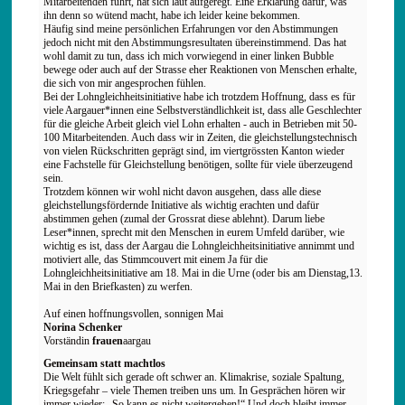
Mitarbeitenden führt, hat sich laut aufgeregt. Eine Erklärung dafür, was
ihn denn so wütend macht, habe ich leider keine bekommen.
Häufig sind meine persönlichen Erfahrungen vor den Abstimmungen
jedoch nicht mit den Abstimmungsresultaten übereinstimmend. Das hat
wohl damit zu tun, dass ich mich vorwiegend in einer linken Bubble
bewege oder auch auf der Strasse eher Reaktionen von Menschen erhalte,
die sich von mir angesprochen fühlen.
Bei der Lohngleichheitsinitiative habe ich trotzdem Hoffnung, dass es für
viele Aargauer*innen eine Selbstverständlichkeit ist, dass alle Geschlechter
für die gleiche Arbeit gleich viel Lohn erhalten - auch in Betrieben mit 50-
100 Mitarbeitenden. Auch dass wir in Zeiten, die gleichstellungstechnisch
von vielen Rückschritten geprägt sind, im viertgrössten Kanton wieder
eine Fachstelle für Gleichstellung benötigen, sollte für viele überzeugend
sein.
Trotzdem können wir wohl nicht davon ausgehen, dass alle diese
gleichstellungsfördernde Initiative als wichtig erachten und dafür
abstimmen gehen (zumal der Grossrat diese ablehnt). Darum liebe
Leser*innen, sprecht mit den Menschen in eurem Umfeld darüber, wie
wichtig es ist, dass der Aargau die Lohngleichheitsinitiative annimmt und
motiviert alle, das Stimmcouvert mit einem Ja für die
Lohngleichheitsinitiative am 18. Mai in die Urne (oder bis am Dienstag,13.
Mai in den Briefkasten) zu werfen.
Auf einen hoffnungsvollen, sonnigen Mai
Norina Schenker
Vorständin
frauen
aargau
Gemeinsam statt machtlos
Die Welt fühlt sich gerade oft schwer an. Klimakrise, soziale Spaltung,
Kriegsgefahr – viele Themen treiben uns um. In Gesprächen hören wir
immer wieder: „So kann es nicht weitergehen!“ Und doch bleibt immer