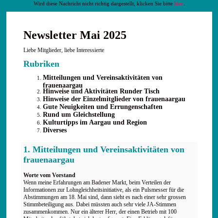
Wird diese Nachricht nicht richtig dargestellt, klicken Sie bitte
hier
.
Newsletter Mai 2025
Liebe Mitglieder, liebe Interessierte
Rubriken
Mitteilungen und Vereinsaktivitäten von
frauenaargau
Hinweise und Aktivitäten Runder Tisch
Hinweise der Einzelmitglieder von frauenaargau
Gute Neuigkeiten und Errungenschaften
Rund um Gleichstellung
Kulturtipps im Aargau und Region
Diverses
1. Mitteilungen und
Vereinsaktivitäten von
frauenaargau
Worte vom Vorstand
Wenn meine Erfahrungen am Badener Markt, beim Verteilen der
Informationen zur Lohngleichheitsinitiative, als ein Pulsmesser für die
Abstimmungen am 18. Mai sind, dann sieht es nach einer sehr grossen
Stimmbeteiligung aus. Dabei müssten auch sehr viele JA-Stimmen
zusammenkommen. Nur ein älterer Herr, der einen Betrieb mit 100