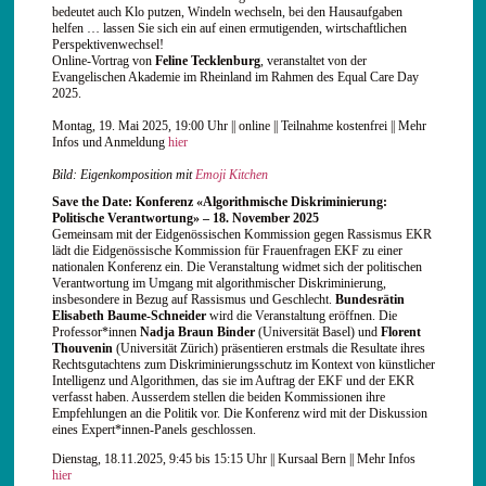
bedeutet auch Klo putzen, Windeln wechseln, bei den Hausaufgaben
helfen … lassen Sie sich ein auf einen ermutigenden, wirtschaftlichen
Perspektivenwechsel!
Online-Vortrag von
Feline Tecklenburg
, veranstaltet von der
Evangelischen Akademie im Rheinland im Rahmen des Equal Care Day
2025.
Montag, 19. Mai 2025, 19:00 Uhr || online || Teilnahme kostenfrei || Mehr
Infos und Anmeldung
hier
Bild: Eigenkomposition mit
Emoji Kitchen
Save the Date: Konferenz «Algorithmische Diskriminierung:
Politische Verantwortung» – 18. November 2025
Gemeinsam mit der Eidgenössischen Kommission gegen Rassismus EKR
lädt die Eidgenössische Kommission für Frauenfragen EKF zu einer
nationalen Konferenz ein. Die Veranstaltung widmet sich der politischen
Verantwortung im Umgang mit algorithmischer Diskriminierung,
insbesondere in Bezug auf Rassismus und Geschlecht.
Bundesrätin
Elisabeth Baume-Schneider
wird die Veranstaltung eröffnen. Die
Professor*innen
Nadja Braun Binder
(Universität Basel) und
Florent
Thouvenin
(Universität Zürich) präsentieren erstmals die Resultate ihres
Rechtsgutachtens zum Diskriminierungsschutz im Kontext von künstlicher
Intelligenz und Algorithmen, das sie im Auftrag der EKF und der EKR
verfasst haben. Ausserdem stellen die beiden Kommissionen ihre
Empfehlungen an die Politik vor. Die Konferenz wird mit der Diskussion
eines Expert*innen-Panels geschlossen.
Dienstag, 18.11.2025, 9:45 bis 15:15 Uhr || Kursaal Bern || Mehr Infos
hier