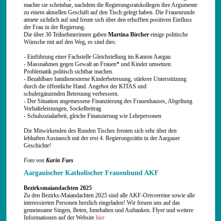
machte sie scheinbar, nachdem die Regierungsratskollegen ihre Argumente
zu einem aktuellen Geschäft auf den Tisch gelegt haben. Die Frauenrunde
atmete sichtlich auf und freute sich über den erhofften positiven Einfluss
der Frau in der Regierung.
Die über 30 Teilnehmerinnen gaben
Martina Bircher
einige politische
Wünsche mit auf den Weg, es sind dies:
- Einführung einer Fachstelle Gleichstellung im Kanton Aargau
- Massnahmen gegen Gewalt an Frauen* und Kinder umsetzen.
Problematik politisch sichtbar machen.
- Bezahlbare familienexterne Kinderbetreuung, stärkere Unterstützung
durch die öffentliche Hand. Angebot der KITAS und
schulergänzenden Betreuung verbessern.
- Der Situation angemessene Finanzierung des Frauenhauses, Abgeltung
Vorhalteleistungen, Sockelbeitrag
- Schulsozialarbeit, gleiche Finanzierung wie Lehrpersonen
Die Mitwirkenden des Runden Tisches freuten sich sehr über den
lebhaften Austausch mit der erst 4. Regierungsrätin in der Aargauer
Geschichte!
Foto von
Karin Faes
Aargauischer Katholischer Frauenbund AKF
Bezirksmaiandachten 2025
Zu den Bezirks-Maiandachten 2025 sind alle AKF-Ortsvereine sowie alle
interessierten Personen herzlich eingeladen! Wir freuen uns auf das
gemeinsame Singen, Beten, Innehalten und Auftanken. Flyer und weitere
Informationen auf der Website
hier