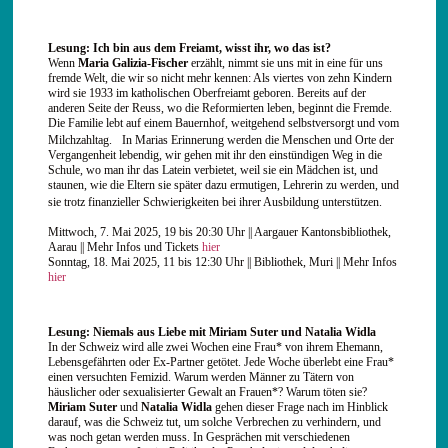
Lesung: Ich bin aus dem Freiamt, wisst ihr, wo das ist?
Wenn
Maria Galizia-Fischer
erzählt, nimmt sie uns mit in eine für uns
fremde Welt, die wir so nicht mehr kennen: Als viertes von zehn Kindern
wird sie 1933 im katholischen Oberfreiamt geboren. Bereits auf der
anderen Seite der Reuss, wo die Reformierten leben, beginnt die Fremde.
Die Familie lebt auf einem Bauernhof, weitgehend selbstversorgt und vom
Milchzahltag. In Marias Erinnerung werden die Menschen und Orte der
Vergangenheit lebendig, wir gehen mit ihr den einstündigen Weg in die
Schule, wo man ihr das Latein verbietet, weil sie ein Mädchen ist, und
staunen, wie die Eltern sie später dazu ermutigen, Lehrerin zu werden, und
sie trotz finanzieller Schwierigkeiten bei ihrer Ausbildung unterstützen.
Mittwoch, 7. Mai 2025, 19 bis 20:30 Uhr || Aargauer Kantonsbibliothek,
Aarau || Mehr Infos und Tickets
hier
Sonntag, 18. Mai 2025, 11 bis 12:30 Uhr || Bibliothek, Muri || Mehr Infos
hier
Lesung: Niemals aus Liebe mit Miriam Suter und Natalia Widla
In der Schweiz wird alle zwei Wochen eine Frau* von ihrem Ehemann,
Lebensgefährten oder Ex-Partner getötet. Jede Woche überlebt eine Frau*
einen versuchten Femizid. Warum werden Männer zu Tätern von
häuslicher oder sexualisierter Gewalt an Frauen*? Warum töten sie?
Miriam Suter
und
Natalia Widla
gehen dieser Frage nach im Hinblick
darauf, was die Schweiz tut, um solche Verbrechen zu verhindern, und
was noch getan werden muss. In Gesprächen mit verschiedenen