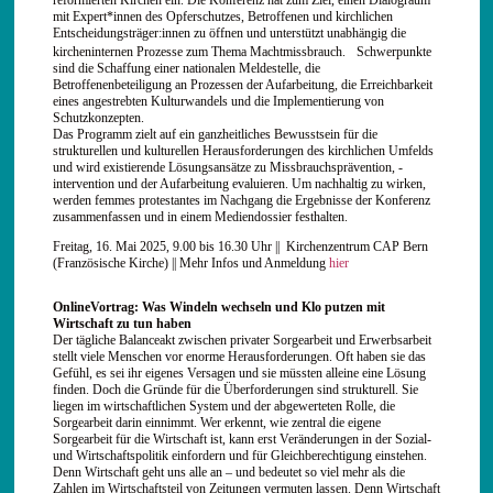
reformierten Kirchen ein. Die Konferenz hat zum Ziel, einen Dialograum
mit Expert*innen des Opferschutzes, Betroffenen und kirchlichen
Entscheidungsträger:innen zu öffnen und unterstützt unabhängig die
kircheninternen Prozesse zum Thema Machtmissbrauch. Schwerpunkte
sind die Schaffung einer nationalen Meldestelle, die
Betroffenenbeteiligung an Prozessen der Aufarbeitung, die Erreichbarkeit
eines angestrebten Kulturwandels und die Implementierung von
Schutzkonzepten.
Das Programm zielt auf ein ganzheitliches Bewusstsein für die
strukturellen und kulturellen Herausforderungen des kirchlichen Umfelds
und wird existierende Lösungsansätze zu Missbrauchsprävention, -
intervention und der Aufarbeitung evaluieren. Um nachhaltig zu wirken,
werden femmes protestantes im Nachgang die Ergebnisse der Konferenz
zusammenfassen und in einem Mediendossier festhalten.
Freitag, 16. Mai 2025, 9.00 bis 16.30 Uhr || Kirchenzentrum CAP Bern
(Französische Kirche) || Mehr Infos und Anmeldung
hier
OnlineVortrag: Was Windeln wechseln und Klo putzen mit
Wirtschaft zu tun haben
Der tägliche Balanceakt zwischen privater Sorgearbeit und Erwerbsarbeit
stellt viele Menschen vor enorme Herausforderungen. Oft haben sie das
Gefühl, es sei ihr eigenes Versagen und sie müssten alleine eine Lösung
finden. Doch die Gründe für die Überforderungen sind strukturell. Sie
liegen im wirtschaftlichen System und der abgewerteten Rolle, die
Sorgearbeit darin einnimmt. Wer erkennt, wie zentral die eigene
Sorgearbeit für die Wirtschaft ist, kann erst Veränderungen in der Sozial-
und Wirtschaftspolitik einfordern und für Gleichberechtigung einstehen.
Denn Wirtschaft geht uns alle an – und bedeutet so viel mehr als die
Zahlen im Wirtschaftsteil von Zeitungen vermuten lassen. Denn Wirtschaft