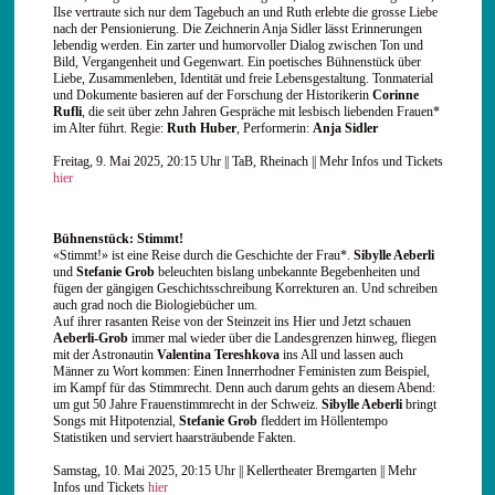
Ilse vertraute sich nur dem Tagebuch an und Ruth erlebte die grosse Liebe
nach der Pensionierung. Die Zeichnerin Anja Sidler lässt Erinnerungen
lebendig werden. Ein zarter und humorvoller Dialog zwischen Ton und
Bild, Vergangenheit und Gegenwart. Ein poetisches Bühnenstück über
Liebe, Zusammenleben, Identität und freie Lebensgestaltung. Tonmaterial
und Dokumente basieren auf der Forschung der Historikerin
Corinne
Rufli
, die seit über zehn Jahren Gespräche mit lesbisch liebenden Frauen*
im Alter führt. Regie:
Ruth Huber
, Performerin:
Anja Sidler
Freitag, 9. Mai 2025, 20:15 Uhr || TaB, Rheinach || Mehr Infos und Tickets
hier
Bühnenstück: Stimmt!
«Stimmt!» ist eine Reise durch die Geschichte der Frau*.
Sibylle Aeberli
und
Stefanie Grob
beleuchten bislang unbekannte Begebenheiten und
fügen der gängigen Geschichtsschreibung Korrekturen an. Und schreiben
auch grad noch die Biologiebücher um.
Auf ihrer rasanten Reise von der Steinzeit ins Hier und Jetzt schauen
Aeberli-Grob
immer mal wieder über die Landesgrenzen hinweg, fliegen
mit der Astronautin
Valentina Tereshkova
ins All und lassen auch
Männer zu Wort kommen: Einen Innerrhodner Feministen zum Beispiel,
im Kampf für das Stimmrecht. Denn auch darum gehts an diesem Abend:
um gut 50 Jahre Frauenstimmrecht in der Schweiz.
Sibylle Aeberli
bringt
Songs mit Hitpotenzial,
Stefanie Grob
fleddert im Höllentempo
Statistiken und serviert haarsträubende Fakten.
Samstag, 10. Mai 2025, 20:15 Uhr || Kellertheater Bremgarten || Mehr
Infos und Tickets
hier