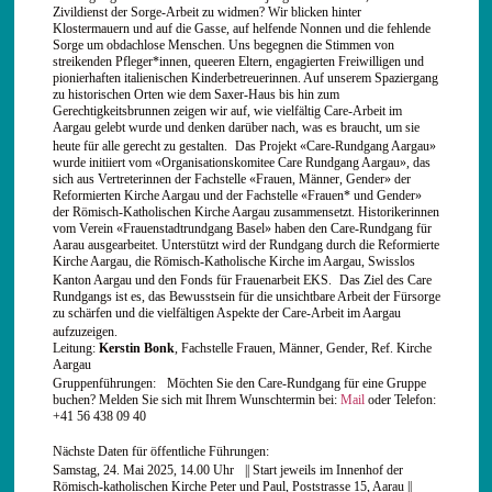
Zivildienst der Sorge-Arbeit zu widmen? Wir blicken hinter
Klostermauern und auf die Gasse, auf helfende Nonnen und die fehlende
Sorge um obdachlose Menschen. Uns begegnen die Stimmen von
streikenden Pfleger*innen, queeren Eltern, engagierten Freiwilligen und
pionierhaften italienischen Kinderbetreuerinnen. Auf unserem Spaziergang
zu historischen Orten wie dem Saxer-Haus bis hin zum
Gerechtigkeitsbrunnen zeigen wir auf, wie vielfältig Care-Arbeit im
Aargau gelebt wurde und denken darüber nach, was es braucht, um sie
heute für alle gerecht zu gestalten. Das Projekt «Care-Rundgang Aargau»
wurde initiiert vom «Organisationskomitee Care Rundgang Aargau», das
sich aus Vertreterinnen der Fachstelle «Frauen, Männer, Gender» der
Reformierten Kirche Aargau und der Fachstelle «Frauen* und Gender»
der Römisch-Katholischen Kirche Aargau zusammensetzt. Historikerinnen
vom Verein «Frauenstadtrundgang Basel» haben den Care-Rundgang für
Aarau ausgearbeitet. Unterstützt wird der Rundgang durch die Reformierte
Kirche Aargau, die Römisch-Katholische Kirche im Aargau, Swisslos
Kanton Aargau und den Fonds für Frauenarbeit EKS. Das Ziel des Care
Rundgangs ist es, das Bewusstsein für die unsichtbare Arbeit der Fürsorge
zu schärfen und die vielfältigen Aspekte der Care-Arbeit im Aargau
aufzuzeigen.
Leitung:
Kerstin Bonk
, Fachstelle Frauen, Männer, Gender, Ref. Kirche
Aargau
Gruppenführungen: Möchten Sie den Care-Rundgang für eine Gruppe
buchen? Melden Sie sich mit Ihrem Wunschtermin bei:
Mail
oder Telefon:
+41 56 438 09 40
Nächste Daten für öffentliche Führungen:
Samstag, 24. Mai 2025, 14.00 Uhr || Start jeweils im Innenhof der
Römisch-katholischen Kirche Peter und Paul, Poststrasse 15, Aarau ||