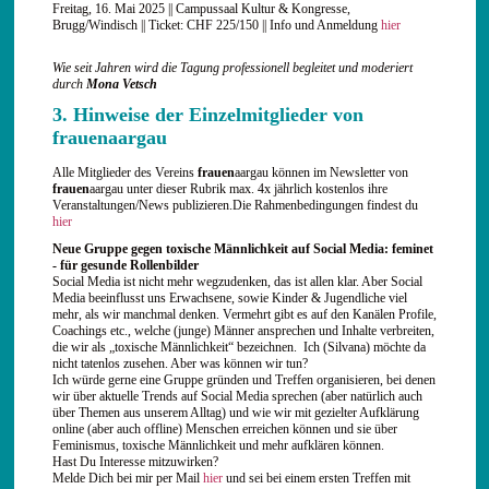
Freitag, 16. Mai 2025 || Campussaal Kultur & Kongresse,
Brugg/Windisch || Ticket: CHF 225/150 || Info und Anmeldung
hier
Wie seit Jahren wird die Tagung professionell begleitet und moderiert
durch
Mona Vetsch
3. Hinweise der Einzelmitglieder von
frauenaargau
Alle Mitglieder des Vereins
frauen
aargau können im Newsletter von
frauen
aargau unter dieser Rubrik max. 4x jährlich kostenlos ihre
Veranstaltungen/News publizieren.Die Rahmenbedingungen findest du
hier
Neue Gruppe gegen toxische Männlichkeit auf Social Media
: feminet
- für gesunde Rollenbilder
Social Media ist nicht mehr wegzudenken, das ist allen klar. Aber Social
Media beeinflusst uns Erwachsene, sowie Kinder & Jugendliche viel
mehr, als wir manchmal denken. Vermehrt gibt es auf den Kanälen Profile,
Coachings etc., welche (junge) Männer ansprechen und Inhalte verbreiten,
die wir als „toxische Männlichkeit“ bezeichnen. Ich (Silvana) möchte da
nicht tatenlos zusehen. Aber was können wir tun?
Ich würde gerne eine Gruppe gründen und Treffen organisieren, bei denen
wir über aktuelle Trends auf Social Media sprechen (aber natürlich auch
über Themen aus unserem Alltag) und wie wir mit gezielter Aufklärung
online (aber auch offline) Menschen erreichen können und sie über
Feminismus, toxische Männlichkeit und mehr aufklären können.
Hast Du Interesse mitzuwirken?
Melde Dich bei mir per Mail
hier
und sei bei einem ersten Treffen mit